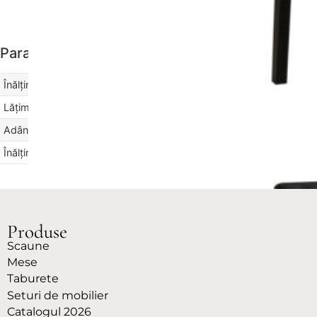
Parametrii
Înălțime
91
cm
Lățime
43
cm
Adâncime
40
cm
Înălțimea scaunului
47
cm
Produse
Scaune
Mese
Taburete
Seturi de mobilier
Catalogul 2026